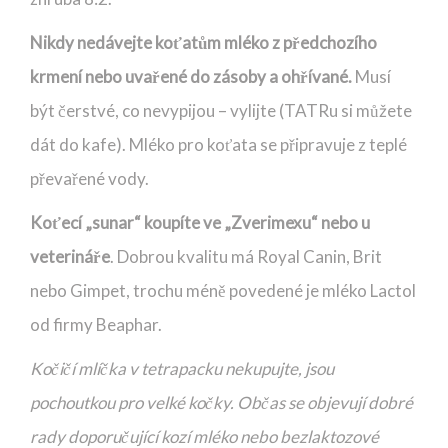
Nikdy nedávejte koťatům mléko z předchozího
krmení nebo uvařené do zásoby a ohřívané.
Musí
být čerstvé, co nevypijou – vylijte (TATRu si můžete
dát do kafe). Mléko pro koťata se připravuje z teplé
převařené vody.
Koťecí „sunar“ koupíte ve „Zverimexu“ nebo u
veterináře
. Dobrou kvalitu má Royal Canin, Brit
nebo Gimpet, trochu méně povedené je mléko Lactol
od firmy Beaphar.
Kočičí mlíčka v tetrapacku nekupujte, jsou
pochoutkou pro velké kočky. Občas se objevují dobré
rady doporučující kozí mléko nebo bezlaktozové