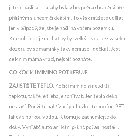
jste je našli, ale ta, aby byla v bezpečí a chráněná před
přílišným sluncem či deštěm. To však můžete udělat
jen v případě, že jste je našli na vašem pozemku.
Kdekoli jinde je nechat by byl velký risk a bez vašeho
dozoru by se maminky taky nemuseli dočkat. Jestli
se k nim máma vrací, nejspíš poznáte.
CO KOČIČÍ MIMINO POTŘEBUJE
ZAJISTĚTE TEPLO.
Kočičí mimino si neudrží
teplotu, takže je třeba je zahřívat. Jen teplá deka
nestačí. Použijte nahřívací podložku, termofor, PET
láhev s horkou vodou. K tomu je zachumlejte do
deky. Vyhřáté auto ani letní pěkné počasí nestačí.