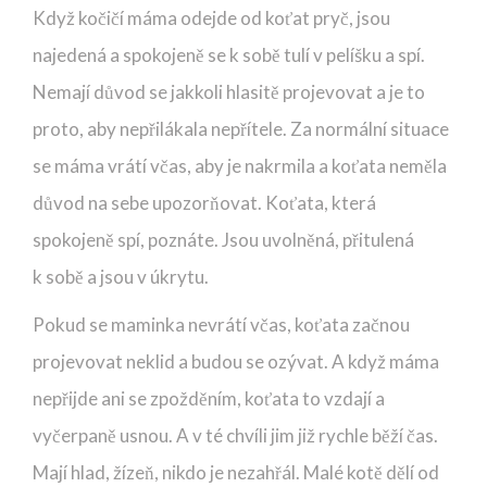
Když kočičí máma odejde od koťat pryč, jsou
najedená a spokojeně se k sobě tulí v pelíšku a spí.
Nemají důvod se jakkoli hlasitě projevovat a je to
proto, aby nepřilákala nepřítele. Za normální situace
se máma vrátí včas, aby je nakrmila a koťata neměla
důvod na sebe upozorňovat. Koťata, která
spokojeně spí, poznáte. Jsou uvolněná, přitulená
k sobě a jsou v úkrytu.
Pokud se maminka nevrátí včas, koťata začnou
projevovat neklid a budou se ozývat. A když máma
nepřijde ani se zpožděním, koťata to vzdají a
vyčerpaně usnou. A v té chvíli jim již rychle běží čas.
Mají hlad, žízeň, nikdo je nezahřál. Malé kotě dělí od