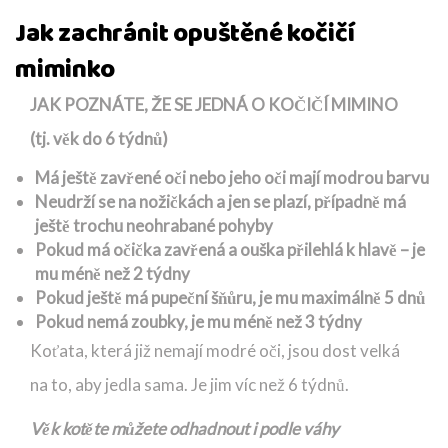
Jak zachránit opuštěné kočičí
miminko
JAK POZNÁTE, ŽE SE JEDNÁ O KOČIČÍ MIMINO
(tj. věk do 6 týdnů)
Má ještě zavřené oči nebo jeho oči mají modrou barvu
Neudrží se na nožičkách a jen se plazí, případně má
ještě trochu neohrabané pohyby
Pokud má očička zavřená a ouška přilehlá k hlavě – je
mu méně než 2 týdny
Pokud ještě má pupeční šňůru, je mu maximálně 5 dnů
Pokud nemá zoubky, je mu méně než 3 týdny
Koťata, která již nemají modré oči, jsou dost velká
na to, aby jedla sama. Je jim víc než 6 týdnů.
Věk kotěte můžete odhadnout i podle váhy