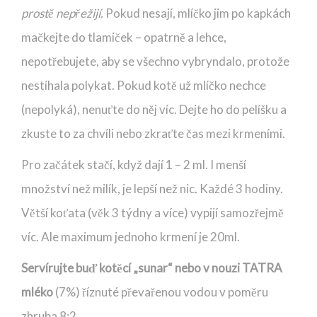
prostě nepřežijí.
Pokud nesají, mlíčko jim po kapkách
mačkejte do tlamiček – opatrně a lehce,
nepotřebujete, aby se všechno vybryndalo, protože
nestíhala polykat. Pokud kotě už mlíčko nechce
(nepolyká), nenuťte do něj víc. Dejte ho do pelíšku a
zkuste to za chvíli nebo zkraťte čas mezi krmeními.
Pro začátek stačí, když dají 1 – 2 ml. I menší
množství než milík, je lepší než nic. Každé 3 hodiny.
Větší koťata (věk 3 týdny a více) vypijí samozřejmě
víc. Ale maximum jednoho krmení je 20ml.
Servírujte buď kotěcí „sunar“ nebo v nouzi TATRA
mléko
(7%) říznuté převařenou vodou v poměru
zhruba 8:2.