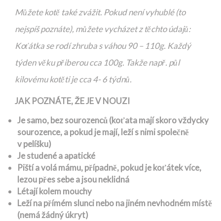
Můžete kotě také zvážit. Pokud není vyhublé (to
nejspíš poznáte), můžete vycházet z těchto údajů:
Koťátka se rodí zhruba s váhou 90 – 110g. Každý
týden věku přiberou cca 100g. Takže např. půl
kilovému kotěti je cca 4- 6 týdnů.
JAK POZNÁTE, ŽE JE V NOUZI
Je samo, bez sourozenců (koťata mají skoro vždycky
sourozence, a pokud je mají, leží s nimi společně
v pelíšku)
Je studené a apatické
Piští a volá mámu, případně, pokud je koťátek více,
lezou přes sebe a jsou neklidná
Létají kolem mouchy
Leží na přímém slunci nebo na jiném nevhodném místě
(nemá žádný úkryt)