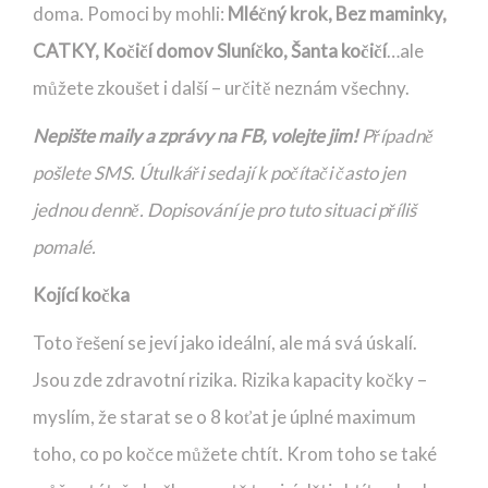
doma. Pomoci by mohli:
Mléčný krok, Bez maminky,
CATKY, Kočičí domov Sluníčko, Šanta kočičí
…ale
můžete zkoušet i další – určitě neznám všechny.
Nepište maily a zprávy na FB, volejte jim!
Případně
pošlete SMS. Útulkáři sedají k počítači často jen
jednou denně. Dopisování je pro tuto situaci příliš
pomalé.
Kojící kočka
Toto řešení se jeví jako ideální, ale má svá úskalí.
Jsou zde zdravotní rizika. Rizika kapacity kočky –
myslím, že starat se o 8 koťat je úplné maximum
toho, co po kočce můžete chtít. Krom toho se také