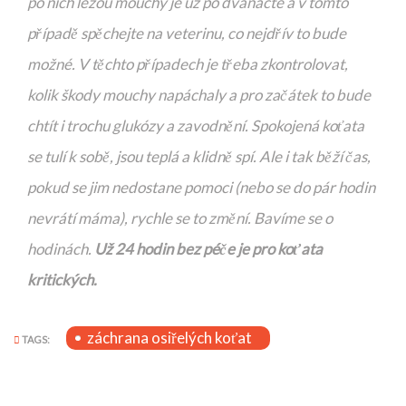
po nich lezou mouchy je už po dvanácté a v tomto
případě spěchejte na veterinu, co nejdřív to bude
možné. V těchto případech je třeba zkontrolovat,
kolik škody mouchy napáchaly a pro začátek to bude
chtít i trochu glukózy a zavodnění. Spokojená koťata
se tulí k sobě, jsou teplá a klidně spí. Ale i tak běží čas,
pokud se jim nedostane pomoci (nebo se do pár hodin
nevrátí máma), rychle se to změní. Bavíme se o
hodinách.
Už 24 hodin bez péče je pro koťata
kritických.
záchrana osiřelých koťat
TAGS: