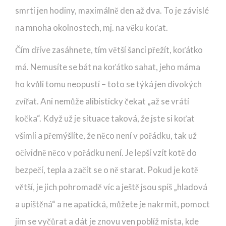
smrti jen hodiny, maximálně den až dva. To je závislé
na mnoha okolnostech, mj. na věku koťat.
Čím dříve zasáhnete, tím větší šanci přežít, koťátko
má. Nemusíte se bát na koťátko sahat, jeho máma
ho kvůli tomu neopustí – toto se týká jen divokých
zvířat. Ani nemůže alibisticky čekat „až se vrátí
kočka“. Když už je situace taková, že jste si koťat
všimli a přemýšlíte, že něco není v pořádku, tak už
očividně něco v pořádku není. Je lepší vzít kotě do
bezpečí, tepla a začít se o ně starat. Pokud je kotě
větší, je jich pohromadě víc a ještě jsou spíš „hladová
a upištěná“ a ne apatická, můžete je nakrmit, pomoct
jim se vyčůrat a dát je znovu ven poblíž místa, kde