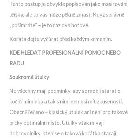
Tento postup je obvykle popisován jako masírování
bříška, ale to vás může pěkně zmást. Když správně
„pošimráte“ – je to raz dva hotové.
Koťata dejte vyčůrat před každým krmením.
KDE HLEDAT PROFESIONÁLNÍ POMOC NEBO
RADU
Soukromé útulky
Ne všechny mají podmínky, aby se mohli starat o
kočičí miminka a tak s nimi nemusí mít zkušenosti.
Obecně řečeno – klasický útulek ani není pro takové
prcky optimální místo. Útulky však mívají
dobrovolníky, kteří se o taková koťátka starají