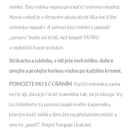
mléko. Tato mléka nejsou pro kočičí mimina vhodná.
Navíc cokoli je v litrovém obalu do bříška kočičího
miminka nepatří. A sehnat kozí mléko v podobě
„sunaru“ bude asi těžší, než koupit TATRU
v nejbližších potravinách.
Stříkačku a nádobu, v níž jste měli mléko, dobře
umyjte a prolejte horkou vodou po každém krmení.
POMOZTE MU S ČŮRÁNÍM
. Kočičí miminka sama
nečůrají, dává je čůrat maminka tak, že je olizuje. Vy
to zvládnete za pomoci papírového kapesníku,
kterým kotě zlehka šimráte na příslušném místě a
ono to „pustí“. Stejně funguje i kakání.