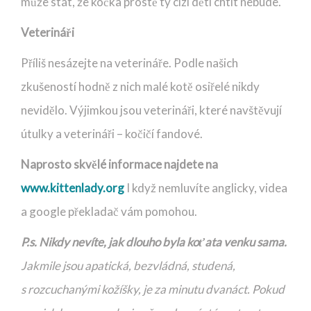
může stát, že kočka prostě ty cizí děti chtít nebude.
Veterináři
Příliš nesázejte na veterináře. Podle našich
zkušeností hodně z nich malé kotě osiřelé nikdy
nevidělo. Výjimkou jsou veterináři, které navštěvují
útulky a veterináři – kočičí fandové.
Naprosto skvělé informace najdete na
www.kittenlady.org
I když nemluvíte anglicky, videa
a google překladač vám pomohou.
P.s.
Nikdy nevíte, jak dlouho byla koťata venku sama.
Jakmile jsou apatická, bezvládná, studená,
s rozcuchanými kožíšky, je za minutu dvanáct. Pokud