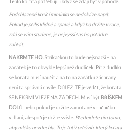
Teplo koťata potřebují, i když se zdají být v pohodě.
Podchlazené kočičí miminko se nedokáže napít.
Pokud je příliš klidné a spavé a když ho držíte v ruce,
zdá se vám studené, je nejvyšší čas ho pořádně
zahřát.
NAKRMTE HO.
Stříkačkou to bude nejsnazší – na
začátek je to obvykle lepší než dudlíček. Pít z dudlíku
se koťata musí naučit a na to na začátku záchrany
není ta správná chvíle. DŮLEŽITÉ je vědět, že koťata
SE NEKRMÍ VLEŽE NA ZÁDECH. Musí být
BŘÍŠKEM
DOLŮ
, nebo pokud je držíte zamotané v ručníčku
v dlani, alespoň je držte svisle.
Předejdete tím tomu,
aby mléko nevdechla. To je totiž průšvih, který koťata