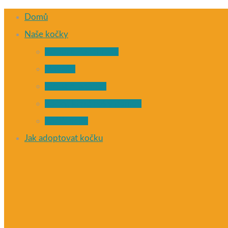
Domů
Naše kočky
Adopce Poděbrady
Nováčci
Virtuální adopce
Kočky, které našly domov
Kočičí nebe
Jak adoptovat kočku
CATKY.CZ