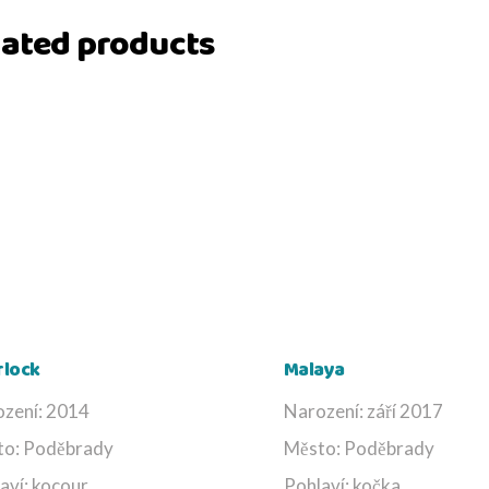
lated products
rlock
Malaya
zení: 2014
Narození: září 2017
to: Poděbrady
Město: Poděbrady
aví: kocour
Pohlaví: kočka