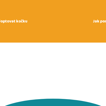
doptovat kočku
Jak po