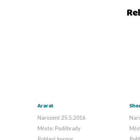
Re
Ararat
She
Narození: 25.5.2016
Naro
Město: Poděbrady
Měs
Pohlaví: kocour
Pohl