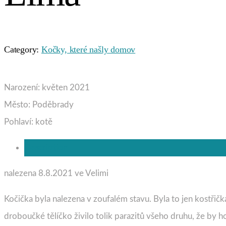
Category:
Kočky, které našly domov
Narození: květen 2021
Město: Poděbrady
Pohlaví: kotě
Description
nalezena 8.8.2021 ve Velimi
Kočička byla nalezena v zoufalém stavu. Byla to jen kostřičk
droboučké tělíčko živilo tolik parazitů všeho druhu, že by ho