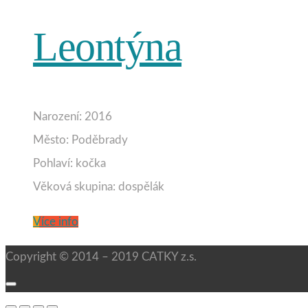
Leontýna
Narození: 2016
Město: Poděbrady
Pohlaví: kočka
Věková skupina: dospělák
Více info
Copyright © 2014 – 2019 CATKY z.s.