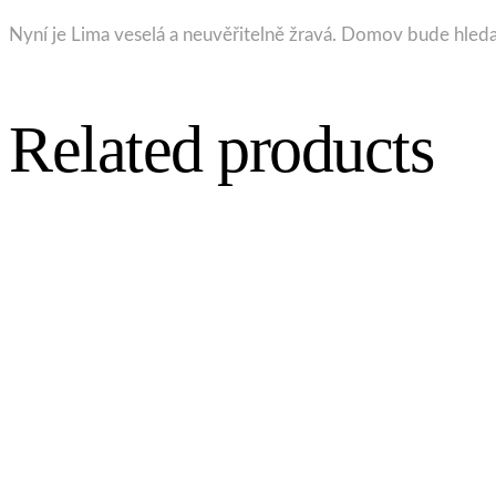
Nyní je Lima veselá a neuvěřitelně žravá. Domov bude hledat
Related products