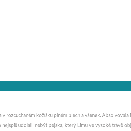
a v rozcuchaném kožíšku plném blech a všenek. Absolvovala inf
 nejspíš udolali, nebýt pejska, který Limu ve vysoké trávě obj