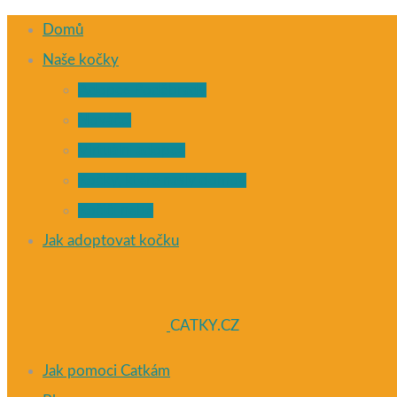
Domů
Naše kočky
Adopce Poděbrady
Nováčci
Virtuální adopce
Kočky, které našly domov
Kočičí nebe
Jak adoptovat kočku
CATKY.CZ
Jak pomoci Catkám