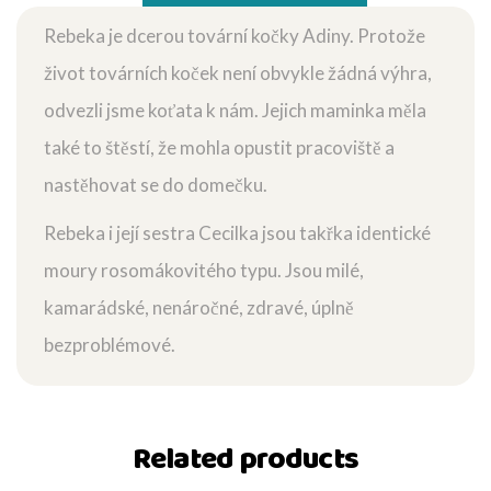
Rebeka je dcerou tovární kočky Adiny. Protože
život továrních koček není obvykle žádná výhra,
odvezli jsme koťata k nám. Jejich maminka měla
také to štěstí, že mohla opustit pracoviště a
nastěhovat se do domečku.
Rebeka i její sestra Cecilka jsou takřka identické
moury rosomákovitého typu. Jsou milé,
kamarádské, nenáročné, zdravé, úplně
bezproblémové.
Related products