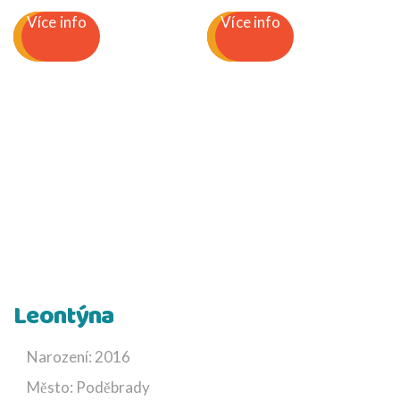
Více info
Více info
Leontýna
Narození: 2016
Město: Poděbrady