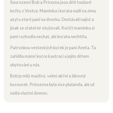
Sourozenci Bob a Pricezna jsou děti toulavé
kočky z Vestce. Maminka i koťata našli na zimu
azyl u staré paní na dvorku. Dostávali najíst a
jinak se statečně otužovali. Kočičí maminku si
paní rozhodla nechat, ale koťata nechtěla.
Patronkou vesteckých koček je paní Aneta. Ta
zařídila mámě kočce kastraci a jejím dětem
ubytování u nás.
Bob je milý mazlivý, velmi akční a šikovný
kocourek. Princezna byla sice plašanda, ale už
našla vlastní domov.