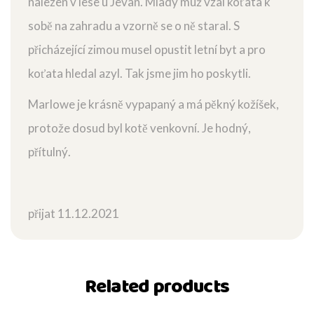
nalezen v lese u Jevan. Mladý muž vzal koťata k
sobě na zahradu a vzorně se o ně staral. S
přicházející zimou musel opustit letní byt a pro
koťata hledal azyl. Tak jsme jim ho poskytli.
Marlowe je krásně vypapaný a má pěkný kožíšek,
protože dosud byl kotě venkovní. Je hodný,
přítulný.
přijat 11.12.2021
Related products